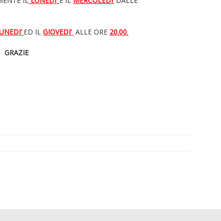
MENTE IL
LUNEDI’
E IL
MERCOLEDI’
DALLE
UNEDI’
ED IL
GIOVEDI’
ALLE ORE
20.00
.
GRAZIE