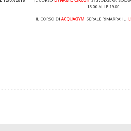
L 12/07/2018
IL CORSO
DYNAMIC CIRCUIT
SI SVOLGERA’ SOLA
18.00 ALLE 19.00
IL CORSO DI
ACQUAGYM
SERALE RIMARRA’ IL
L