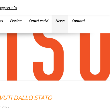
ggiori info
ss
Piscina
Centri estivi
News
Contatti
EVUTI DALLO STATO
e 2022