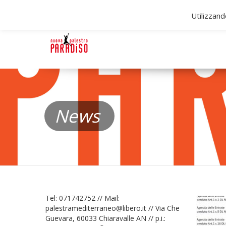
Utilizzand
News
Tel: 071742752 // Mail:
palestramediterraneo@libero.it // Via Che
Guevara, 60033 Chiaravalle AN // p.i.: